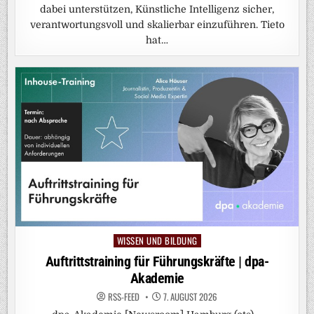
dabei unterstützen, Künstliche Intelligenz sicher,
verantwortungsvoll und skalierbar einzuführen. Tieto
hat…
WISSEN UND BILDUNG
Posted
in
Auftrittstraining für Führungskräfte | dpa-
Akademie
RSS-FEED
7. AUGUST 2026