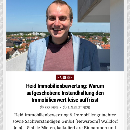
RATGEBER
Posted
in
Heid Immobilienbewertung: Warum
aufgeschobene Instandhaltung den
Immobilienwert leise auffrisst
RSS-FEED
7. AUGUST 2026
Heid Immobilienbewertung & Immobiliengutachter
sowie Sachverständigen GmbH [Newsroom] Walldorf
(ots) – Stabile Mieten, kalkulierbare Einnahmen und