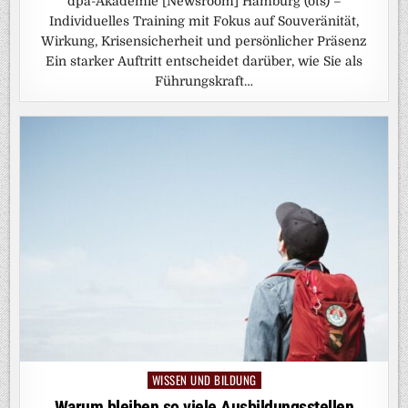
dpa-Akademie [Newsroom] Hamburg (ots) –
Individuelles Training mit Fokus auf Souveränität,
Wirkung, Krisensicherheit und persönlicher Präsenz
Ein starker Auftritt entscheidet darüber, wie Sie als
Führungskraft…
WISSEN UND BILDUNG
Posted
in
Warum bleiben so viele Ausbildungsstellen