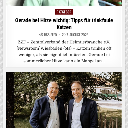
RATGEBER
Posted
in
Gerade bei Hitze wichtig: Tipps für trinkfaule
Katzen
RSS-FEED
7. AUGUST 2026
ZZF – Zentralverband der Heimtierbranche e.V.
[Newsroom]Wiesbaden (ots) – Katzen trinken oft
weniger, als sie eigentlich müssten. Gerade bei
sommerlicher Hitze kann ein Mangel an…