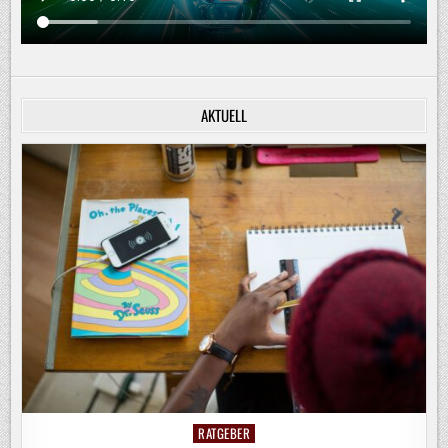
AKTUELL
RATGEBER
Posted