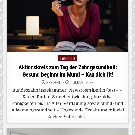
RATGEBER
Posted
in
Aktionskreis zum Tag der Zahngesundheit:
Gesund beginnt im Mund – Kau dich fit!
RSS-FEED
7. AUGUST 2026
Bundeszahnärztekammer [Newsroom]Berlin (ots) – –
Kauen fördert Sprachentwicklung, kognitive
Fähigkeiten bis ins Alter, Verdauung sowie Mund- und
Allgemeingesundheit – Ungesunde Ernährung mit viel
Zucker, Softdrinks…