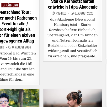
Starke Kernbotschaften
ERNÄHRUNG
Posted
entwickeln l dpa-Akademie
in
Deutschland Tour:
RSS-FEED
6. AUGUST 2026
ter macht Radrennen
dpa-Akademie [Newsroom]
Event für alle /
Hamburg (ots) – Starke
ort-Highlight als
Kernbotschaften: Einheitlich,
or für einen aktiven
überzeugend, klar Um Kunden
sgewogenen Alltag
und Nutzer, Journalisten,
Redaktionen oder Stakeholder
FEED
6. AUGUST 2026
wirkungsvoll und verständlich
wsroom] Bad Wimpfen
zu erreichen, sind prägnante…
– Vom 19. bis zum 23.
 verwandelt die Lidl
and Tour die Straßen
deutschlands in eine
ühne für den…