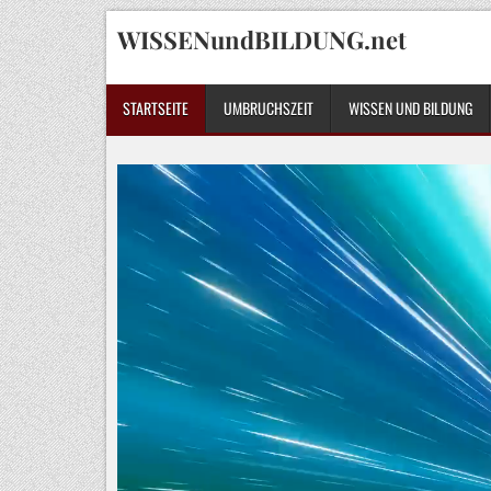
Skip
WISSENundBILDUNG.net
to
content
STARTSEITE
UMBRUCHSZEIT
WISSEN UND BILDUNG