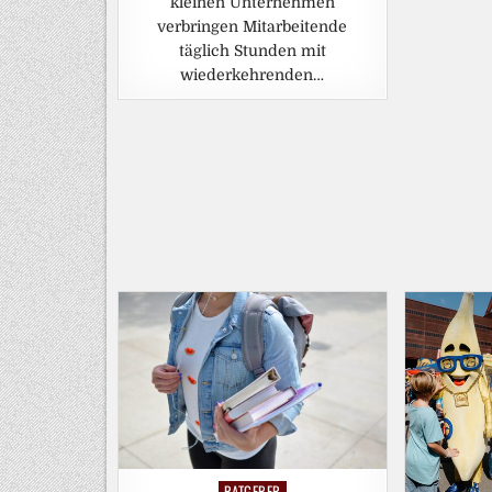
kleinen Unternehmen
verbringen Mitarbeitende
täglich Stunden mit
wiederkehrenden…
RATGEBER
Posted