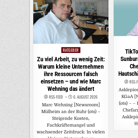
RATGEBER
Posted
TikT
in
Sunbur
Zu viel Arbeit, zu wenig Zeit:
Che
Warum kleine Unternehmen
Hautsch
ihre Ressourcen falsch
einsetzen – und wie Marc
RSS-
Wehning das ändert
Asklepio
RSS-FEED
6. AUGUST 2026
KGaA [
(ots) – –
Marc Wehning [Newsroom]
Chefarz
Mülheim an der Ruhr (ots) –
Asklepi
Steigende Kosten,
H
Fachkräftemangel und
wachsender Zeitdruck: In vielen