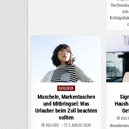
Technolog
ein
Erfolgsfa
RATGEBER
Posted
in
Muscheln, Markentaschen
Sig
und Mitbringsel: Was
Hausha
Urlauber beim Zoll beachten
Gef
sollten
RSS-
RSS-FEED
5. AUGUST 2026
Bundesin