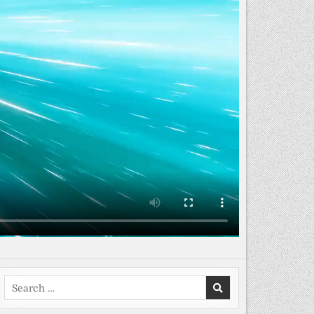
Search
for: