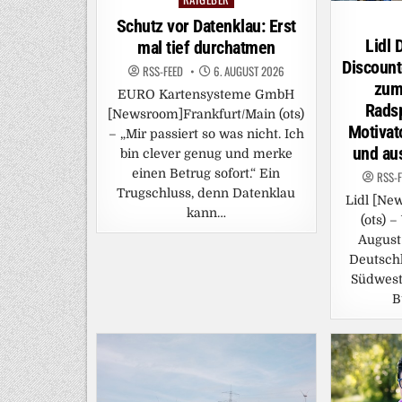
in
Schutz vor Datenklau: Erst
Lidl 
mal tief durchatmen
Discoun
RSS-FEED
6. AUGUST 2026
zum 
EURO Kartensysteme GmbH
Radsp
[Newsroom]Frankfurt/Main (ots)
Motivat
– „Mir passiert so was nicht. Ich
und au
bin clever genug und merke
einen Betrug sofort.“ Ein
RSS-
Trugschluss, denn Datenklau
Lidl [Ne
kann…
(ots) 
August
Deutschl
Südwest
B