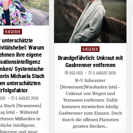
RATGEBER
Posted
in
 unterschätzte
ivitätshebel: Warum
RATGEBER
Posted
ehmen ihre eigene
in
Brandgefährlich: Unkraut mit
sationsintelligenz
Gasbrenner entfernen
enken/ Systemische
RSS-FEED
5. AUGUST 2026
orin Michaela Stach
R+V Infocenter
en unterschätzten
[Newsroom]Wiesbaden (ots) –
Erfolgsfaktor
Unkraut von Wegen und
FEED
5. AUGUST 2026
Terrassen entfernen: Dafür
la Stach [Newsroom]
kommen inzwischen häufig
ag (ots) – Während
Gasbrenner zum Einsatz. Doch
ehmen Milliarden in
durch die offenen Flammen
tliche Intelligenz,
geraten Hecken…
alisierung und neue