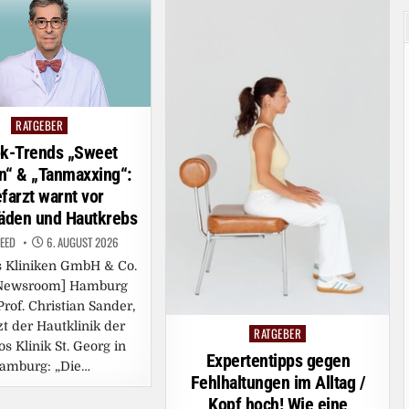
RATGEBER
Posted
in
ok-Trends „Sweet
n“ & „Tanmaxxing“:
farzt warnt vor
äden und Hautkrebs
FEED
6. AUGUST 2026
s Kliniken GmbH & Co.
Newsroom] Hamburg
 Prof. Christian Sander,
t der Hautklinik der
RATGEBER
Posted
os Klinik St. Georg in
in
Expertentipps gegen
amburg: „Die…
Fehlhaltungen im Alltag /
Kopf hoch! Wie eine