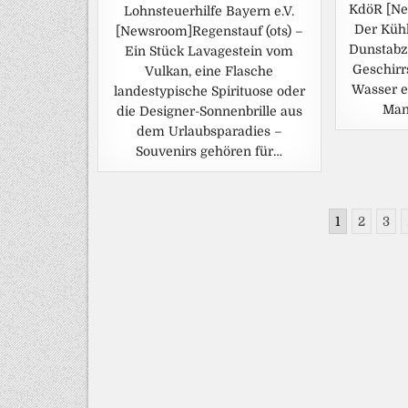
KdöR [Ne
Lohnsteuerhilfe Bayern e.V.
Der Küh
[Newsroom]Regenstauf (ots) –
Dunstabz
Ein Stück Lavagestein vom
Geschirr
Vulkan, eine Flasche
Wasser e
landestypische Spirituose oder
Man
die Designer-Sonnenbrille aus
dem Urlaubsparadies –
Souvenirs gehören für…
Seitennummerierung
1
2
3
der
Beiträge