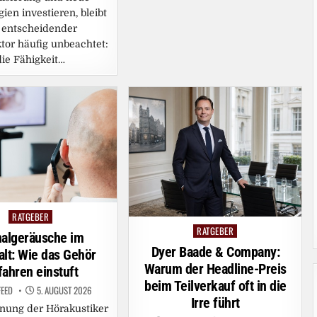
ien investieren, bleibt
 entscheidender
ktor häufig unbeachtet:
die Fähigkeit…
RATGEBER
Posted
RATGEBER
Posted
in
nalgeräusche im
in
Dyer Baade & Company:
lt: Wie das Gehör
Warum der Headline-Preis
ahren einstuft
beim Teilverkauf oft in die
FEED
5. AUGUST 2026
Irre führt
nung der Hörakustiker