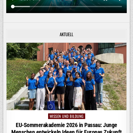
AKTUELL
WISSEN UND BILDUNG
Posted
in
EU-Sommerakademie 2026 in Passau: Junge
Menschen entwickeln Ideen für Europas Zukunft