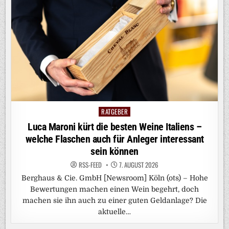
RATGEBER
Posted
in
Luca Maroni kürt die besten Weine Italiens –
welche Flaschen auch für Anleger interessant
sein können
RSS-FEED
7. AUGUST 2026
Berghaus & Cie. GmbH [Newsroom] Köln (ots) – Hohe
Bewertungen machen einen Wein begehrt, doch
machen sie ihn auch zu einer guten Geldanlage? Die
aktuelle…