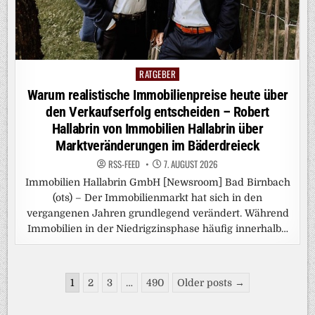
RATGEBER
Posted
in
Warum realistische Immobilienpreise heute über
den Verkaufserfolg entscheiden – Robert
Hallabrin von Immobilien Hallabrin über
Marktveränderungen im Bäderdreieck
RSS-FEED
7. AUGUST 2026
Immobilien Hallabrin GmbH [Newsroom] Bad Birnbach
(ots) – Der Immobilienmarkt hat sich in den
vergangenen Jahren grundlegend verändert. Während
Immobilien in der Niedrigzinsphase häufig innerhalb…
Seitennummerierung
1
2
3
…
490
Older posts →
der