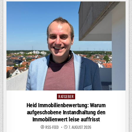
RATGEBER
Posted
in
Heid Immobilienbewertung: Warum
aufgeschobene Instandhaltung den
Immobilienwert leise auffrisst
RSS-FEED
7. AUGUST 2026