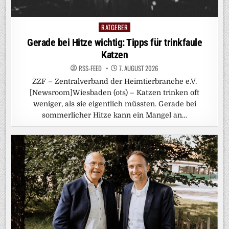
RATGEBER
Posted
in
Gerade bei Hitze wichtig: Tipps für trinkfaule
Katzen
RSS-FEED
7. AUGUST 2026
ZZF – Zentralverband der Heimtierbranche e.V.
[Newsroom]Wiesbaden (ots) – Katzen trinken oft
weniger, als sie eigentlich müssten. Gerade bei
sommerlicher Hitze kann ein Mangel an…