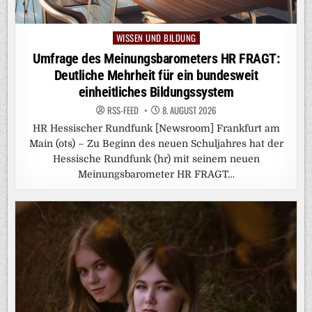
WISSEN UND BILDUNG
Posted
in
Umfrage des Meinungsbarometers HR FRAGT:
Deutliche Mehrheit für ein bundesweit
einheitliches Bildungssystem
RSS-FEED
8. AUGUST 2026
HR Hessischer Rundfunk [Newsroom] Frankfurt am
Main (ots) – Zu Beginn des neuen Schuljahres hat der
Hessische Rundfunk (hr) mit seinem neuen
Meinungsbarometer HR FRAGT…