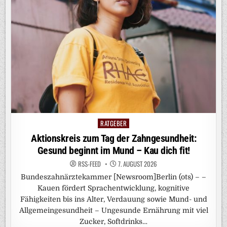
RATGEBER
Posted
in
Aktionskreis zum Tag der Zahngesundheit:
Gesund beginnt im Mund – Kau dich fit!
RSS-FEED
7. AUGUST 2026
Bundeszahnärztekammer [Newsroom]Berlin (ots) – –
Kauen fördert Sprachentwicklung, kognitive
Fähigkeiten bis ins Alter, Verdauung sowie Mund- und
Allgemeingesundheit – Ungesunde Ernährung mit viel
Zucker, Softdrinks…