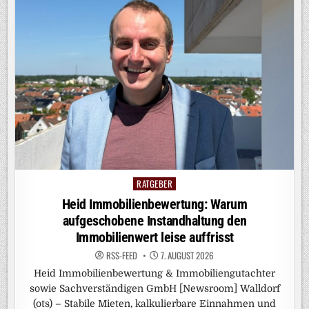
RATGEBER
Posted
in
Heid Immobilienbewertung: Warum
aufgeschobene Instandhaltung den
Immobilienwert leise auffrisst
RSS-FEED
7. AUGUST 2026
Heid Immobilienbewertung & Immobiliengutachter
sowie Sachverständigen GmbH [Newsroom] Walldorf
(ots) – Stabile Mieten, kalkulierbare Einnahmen und