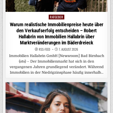
RATGEBER
Posted
in
Warum realistische Immobilienpreise heute über
den Verkaufserfolg entscheiden – Robert
Hallabrin von Immobilien Hallabrin über
Marktveränderungen im Bäderdreieck
RSS-FEED
7. AUGUST 2026
Immobilien Hallabrin GmbH [Newsroom] Bad Birnbach
(ots) – Der Immobilienmarkt hat sich in den
vergangenen Jahren grundlegend verändert. Während
Immobilien in der Niedrigzinsphase häufig innerhalb…