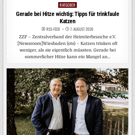
RATGEBER
Posted
in
Gerade bei Hitze wichtig: Tipps für trinkfaule
Katzen
RSS-FEED
7. AUGUST 2026
ZZF – Zentralverband der Heimtierbranche e.V.
[Newsroom]Wiesbaden (ots) – Katzen trinken oft
weniger, als sie eigentlich müssten. Gerade bei
sommerlicher Hitze kann ein Mangel an…