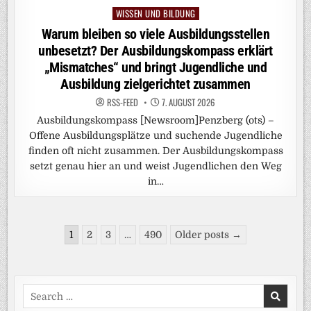
WISSEN UND BILDUNG
Posted
in
Warum bleiben so viele Ausbildungsstellen
unbesetzt? Der Ausbildungskompass erklärt
„Mismatches“ und bringt Jugendliche und
Ausbildung zielgerichtet zusammen
RSS-FEED
7. AUGUST 2026
Ausbildungskompass [Newsroom]Penzberg (ots) –
Offene Ausbildungsplätze und suchende Jugendliche
finden oft nicht zusammen. Der Ausbildungskompass
setzt genau hier an und weist Jugendlichen den Weg
in…
Seitennummerierung
1
2
3
…
490
Older posts →
der
Beiträge
Search
for: