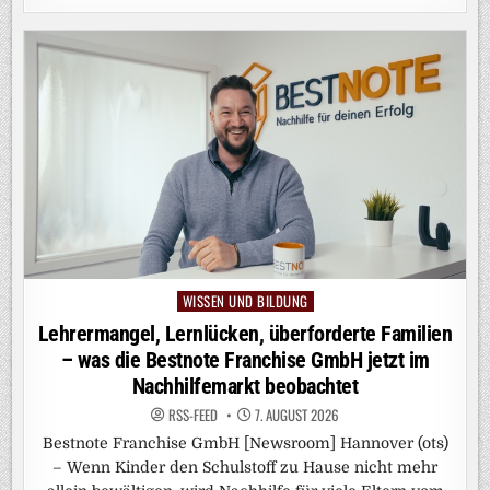
WISSEN UND BILDUNG
Posted
in
Lehrermangel, Lernlücken, überforderte Familien
– was die Bestnote Franchise GmbH jetzt im
Nachhilfemarkt beobachtet
RSS-FEED
7. AUGUST 2026
Bestnote Franchise GmbH [Newsroom] Hannover (ots)
– Wenn Kinder den Schulstoff zu Hause nicht mehr