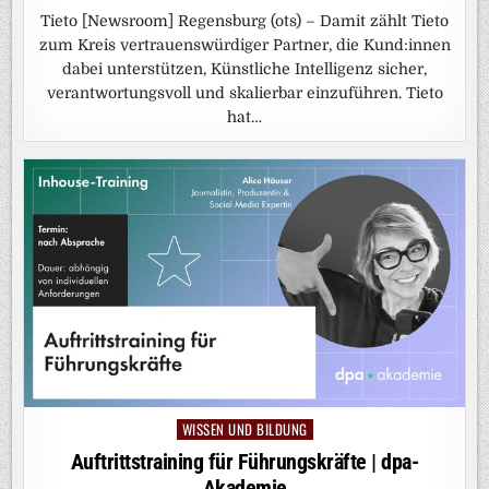
Tieto [Newsroom] Regensburg (ots) – Damit zählt Tieto
zum Kreis vertrauenswürdiger Partner, die Kund:innen
dabei unterstützen, Künstliche Intelligenz sicher,
verantwortungsvoll und skalierbar einzuführen. Tieto
hat…
WISSEN UND BILDUNG
Posted
in
Auftrittstraining für Führungskräfte | dpa-
Akademie