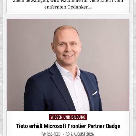
allein bewältigen, wird Nachhilfe für viele Eltern vom
entfernten Gedanken…
WISSEN UND BILDUNG
Posted
in
Tieto erhält Microsoft Frontier Partner Badge
RSS-FEED
7. AUGUST 2026