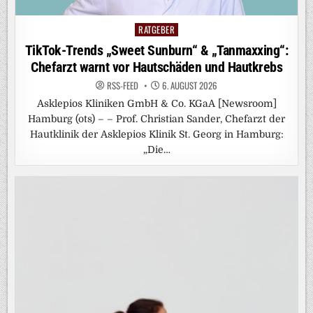
RATGEBER
Posted
in
TikTok-Trends „Sweet Sunburn“ & „Tanmaxxing“:
Chefarzt warnt vor Hautschäden und Hautkrebs
RSS-FEED
6. AUGUST 2026
Asklepios Kliniken GmbH & Co. KGaA [Newsroom]
Hamburg (ots) – – Prof. Christian Sander, Chefarzt der
Hautklinik der Asklepios Klinik St. Georg in Hamburg:
„Die…