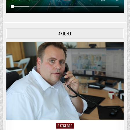
AKTUELL
RATGEBER
Posted