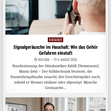
RATGEBER
Posted
in
Signalgeräusche im Haushalt: Wie das Gehör
Gefahren einstuft
RSS-FEED
5. AUGUST 2026
Bundesinnung der Hörakustiker KdöR [Newsroom]
Mainz (ots) – Der Kühlschrank brummt, die
Dunstabzugshaube rauscht, der Geschirrspüler auch,
sobald er Wasser einlässt oder abpumpt. Manche
Geräusche…