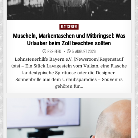
RATGEBER
Posted
in
Muscheln, Markentaschen und Mitbringsel: Was
Urlauber beim Zoll beachten sollten
RSS-FEED
5. AUGUST 2026
Lohnsteuerhilfe Bayern e.V. [Newsroom]Regenstauf
(ots) – Ein Stück Lavagestein vom Vulkan, eine Flasche
landestypische Spirituose oder die Designer-
Sonnenbrille aus dem Urlaubsparadies – Souvenirs
gehören für…