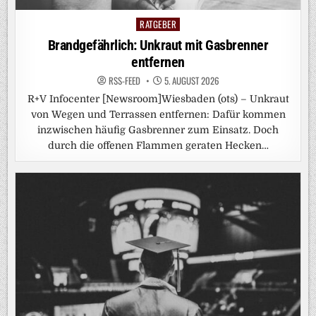
RATGEBER
Posted
in
Brandgefährlich: Unkraut mit Gasbrenner
entfernen
RSS-FEED
5. AUGUST 2026
R+V Infocenter [Newsroom]Wiesbaden (ots) – Unkraut
von Wegen und Terrassen entfernen: Dafür kommen
inzwischen häufig Gasbrenner zum Einsatz. Doch
durch die offenen Flammen geraten Hecken…