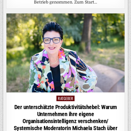
Betrieb genommen. Zum Start…
RATGEBER
Posted
in
Der unterschätzte Produktivitätshebel: Warum
Unternehmen ihre eigene
Organisationsintelligenz verschenken/
Systemische Moderatorin Michaela Stach über