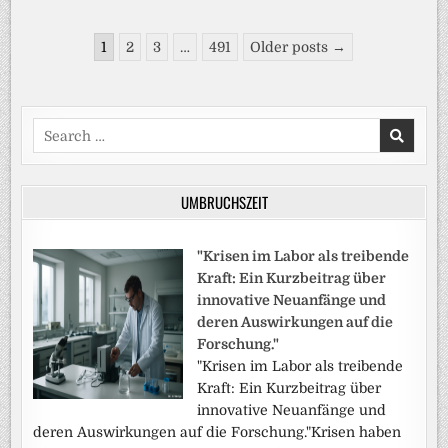
Seitennummerierung
1
2
3
…
491
Older posts →
der
Beiträge
Search
for:
UMBRUCHSZEIT
"Krisen im Labor als treibende
Kraft: Ein Kurzbeitrag über
innovative Neuanfänge und
deren Auswirkungen auf die
Forschung."
"Krisen im Labor als treibende
Kraft: Ein Kurzbeitrag über
innovative Neuanfänge und
deren Auswirkungen auf die Forschung."Krisen haben