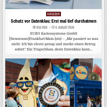
RATGEBER
Posted
in
Schutz vor Datenklau: Erst mal tief durchatmen
RSS-FEED
6. AUGUST 2026
EURO Kartensysteme GmbH
[Newsroom]Frankfurt/Main (ots) – „Mir passiert so was
nicht. Ich bin clever genug und merke einen Betrug
sofort.“ Ein Trugschluss, denn Datenklau kann…