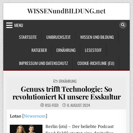
Skip
WISSENundBILDUNG.net
to
content
MENU
STARTSEITE
UMBRUCHSZEIT
WISSEN UND BILDUNG
RATGEBER
ERNÄHRUNG
LESESTOFF
IMPRESSUM UND DATENSCHUTZ
COOKIE-RICHTLINIE (EU)
POSTED
ERNÄHRUNG
IN
Genuss trifft Technologie: So
revolutioniert KI unsere Esskultur
RSS-FEED
8. AUGUST 2024
Lotao
[
Newsroom
]
Berlin (ots) – Der beliebte Podcast