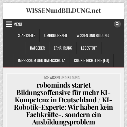
Skip
WISSENundBILDUNG.net
to
content
MENU
STARTSEITE
UMBRUCHSZEIT
WISSEN UND BILDUNG
RATGEBER
ERNÄHRUNG
LESESTOFF
IMPRESSUM UND DATENSCHUTZ
COOKIE-RICHTLINIE (EU)
POSTED
WISSEN UND BILDUNG
IN
robominds startet
Bildungsoffensive für mehr KI-
Kompetenz in Deutschland / KI-
Robotik-Experte: Wir haben kein
Fachkräfte-, sondern ein
Ausbildungsproblem