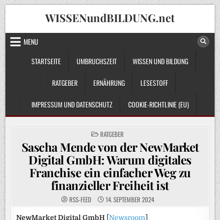
Skip
WISSENundBILDUNG.net
to
content
MENU
STARTSEITE
UMBRUCHSZEIT
WISSEN UND BILDUNG
RATGEBER
ERNÄHRUNG
LESESTOFF
IMPRESSUM UND DATENSCHUTZ
COOKIE-RICHTLINIE (EU)
POSTED
RATGEBER
IN
Sascha Mende von der NewMarket
Digital GmbH: Warum digitales
Franchise ein einfacher Weg zu
finanzieller Freiheit ist
RSS-FEED
14. SEPTEMBER 2024
NewMarket Digital GmbH
[
Newsroom
]