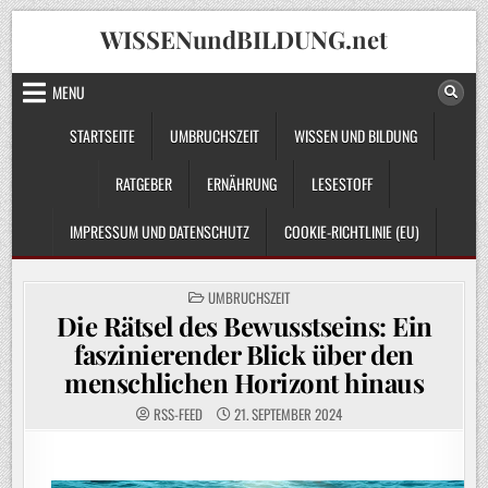
Skip
WISSENundBILDUNG.net
to
content
MENU
STARTSEITE
UMBRUCHSZEIT
WISSEN UND BILDUNG
RATGEBER
ERNÄHRUNG
LESESTOFF
IMPRESSUM UND DATENSCHUTZ
COOKIE-RICHTLINIE (EU)
POSTED
UMBRUCHSZEIT
IN
Die Rätsel des Bewusstseins: Ein
faszinierender Blick über den
menschlichen Horizont hinaus
RSS-FEED
21. SEPTEMBER 2024