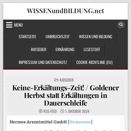
Skip
WISSENundBILDUNG.net
to
content
MENU
STARTSEITE
UMBRUCHSZEIT
WISSEN UND BILDUNG
RATGEBER
ERNÄHRUNG
LESESTOFF
IMPRESSUM UND DATENSCHUTZ
COOKIE-RICHTLINIE (EU)
POSTED
RATGEBER
IN
Keine-Erkältungs-Zeit! / Goldener
Herbst statt Erkältungen in
Dauerschleife
RSS-FEED
1. OKTOBER 2024
Hermes Arzneimittel GmbH
[
Newsroom
]