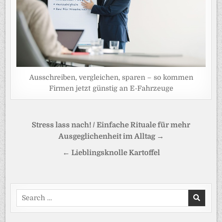
Ausschreiben, vergleichen, sparen – so kommen
Firmen jetzt günstig an E-Fahrzeuge
Beitragsnavigation
Stress lass nach! / Einfache Rituale für mehr
Ausgeglichenheit im Alltag →
← Lieblingsknolle Kartoffel
Search
for: