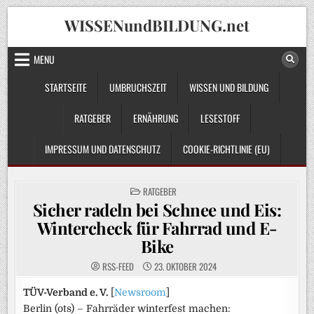
Skip
WISSENundBILDUNG.net
to
content
MENU
STARTSEITE
UMBRUCHSZEIT
WISSEN UND BILDUNG
RATGEBER
ERNÄHRUNG
LESESTOFF
IMPRESSUM UND DATENSCHUTZ
COOKIE-RICHTLINIE (EU)
POSTED
RATGEBER
IN
Sicher radeln bei Schnee und Eis:
Wintercheck für Fahrrad und E-
Bike
RSS-FEED
23. OKTOBER 2024
TÜV-Verband e. V.
[
Newsroom
]
Berlin (ots) – Fahrräder winterfest machen: