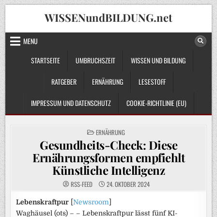
Skip
WISSENundBILDUNG.net
to
content
MENU
STARTSEITE
UMBRUCHSZEIT
WISSEN UND BILDUNG
RATGEBER
ERNÄHRUNG
LESESTOFF
IMPRESSUM UND DATENSCHUTZ
COOKIE-RICHTLINIE (EU)
POSTED
ERNÄHRUNG
IN
Gesundheits-Check: Diese
Ernährungsformen empfiehlt
Künstliche Intelligenz
RSS-FEED
24. OKTOBER 2024
Lebenskraftpur
[
Newsroom
]
Waghäusel (ots) – – Lebenskraftpur lässt fünf KI-