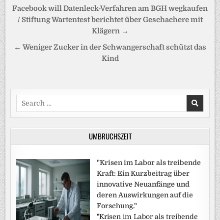
Beitragsnavigation
Facebook will Datenleck-Verfahren am BGH wegkaufen
/ Stiftung Wartentest berichtet über Geschachere mit
Klägern →
← Weniger Zucker in der Schwangerschaft schützt das
Kind
Search
for:
UMBRUCHSZEIT
"Krisen im Labor als treibende
Kraft: Ein Kurzbeitrag über
innovative Neuanfänge und
deren Auswirkungen auf die
Forschung."
"Krisen im Labor als treibende