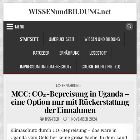
Skip
WISSENundBILDUNG.net
to
content
MENU
STARTSEITE
UMBRUCHSZEIT
WISSEN UND BILDUNG
RATGEBER
ERNÄHRUNG
LESESTOFF
IMPRESSUM UND DATENSCHUTZ
COOKIE-RICHTLINIE (EU)
POSTED
ERNÄHRUNG
IN
MCC: CO₂-Bepreisung in Uganda –
eine Option nur mit Rückerstattung
der Einnahmen
RSS-FEED
1. NOVEMBER 2024
Klimaschutz durch CO₂-Bepreisung – das wäre in
Uganda vom Geld her keine große Sache. In dem Land