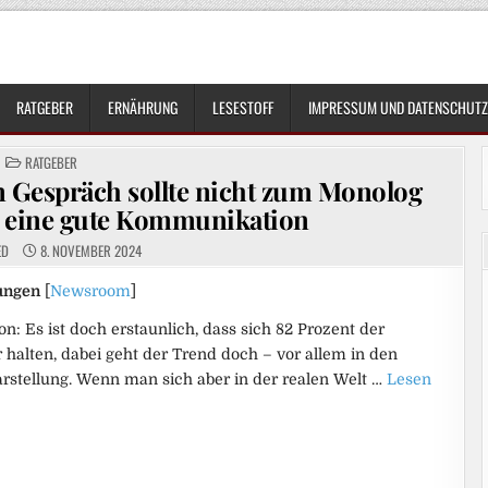
RATGEBER
ERNÄHRUNG
LESESTOFF
IMPRESSUM UND DATENSCHUTZ
POSTED
RATGEBER
IN
 Gespräch sollte nicht zum Monolog
r eine gute Kommunikation
ED
8. NOVEMBER 2024
ungen
[
Newsroom
]
n: Es ist doch erstaunlich, dass sich 82 Prozent der
halten, dabei geht der Trend doch – vor allem in den
arstellung. Wenn man sich aber in der realen Welt …
Lesen