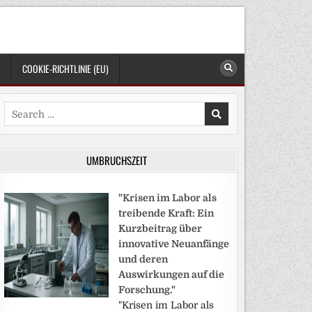
COOKIE-RICHTLINIE (EU)
Search
for:
UMBRUCHSZEIT
"Krisen im Labor als
treibende Kraft: Ein
Kurzbeitrag über
innovative Neuanfänge
und deren
Auswirkungen auf die
Forschung."
"Krisen im Labor als