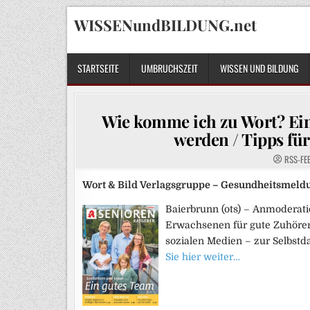
Skip
WISSENundBILDUNG.net
to
content
STARTSEITE
UMBRUCHSZEIT
WISSEN UND BILDUNG
Wie komme ich zu Wort? Ein
werden / Tipps fü
RSS-FE
Wort & Bild Verlagsgruppe – Gesundheitsmeld
Baierbrunn (ots) – Anmoderatio
Erwachsenen für gute Zuhörer 
sozialen Medien – zur Selbstd
Sie hier weiter…