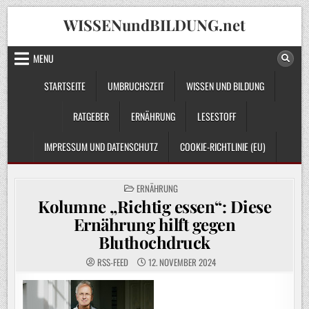
Skip
WISSENundBILDUNG.net
to
content
MENU
STARTSEITE
UMBRUCHSZEIT
WISSEN UND BILDUNG
RATGEBER
ERNÄHRUNG
LESESTOFF
IMPRESSUM UND DATENSCHUTZ
COOKIE-RICHTLINIE (EU)
POSTED
ERNÄHRUNG
IN
Kolumne „Richtig essen“: Diese
Ernährung hilft gegen
Bluthochdruck
RSS-FEED
12. NOVEMBER 2024