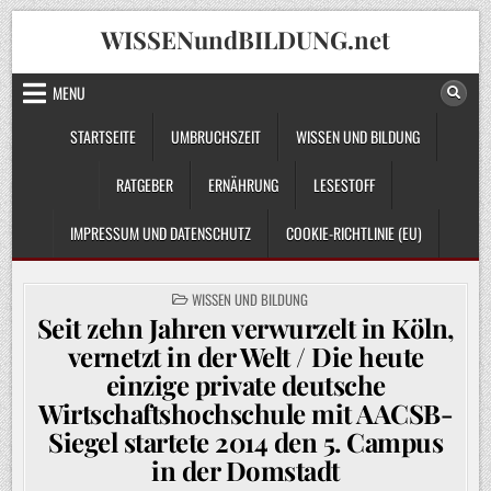
Skip
WISSENundBILDUNG.net
to
content
MENU
STARTSEITE
UMBRUCHSZEIT
WISSEN UND BILDUNG
RATGEBER
ERNÄHRUNG
LESESTOFF
IMPRESSUM UND DATENSCHUTZ
COOKIE-RICHTLINIE (EU)
POSTED
WISSEN UND BILDUNG
IN
Seit zehn Jahren verwurzelt in Köln,
vernetzt in der Welt / Die heute
einzige private deutsche
Wirtschaftshochschule mit AACSB-
Siegel startete 2014 den 5. Campus
in der Domstadt