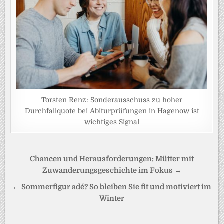
Torsten Renz: Sonderausschuss zu hoher
Durchfallquote bei Abiturprüfungen in Hagenow ist
wichtiges Signal
Beitragsnavigation
Chancen und Herausforderungen: Mütter mit
Zuwanderungsgeschichte im Fokus →
← Sommerfigur adé? So bleiben Sie fit und motiviert im
Winter