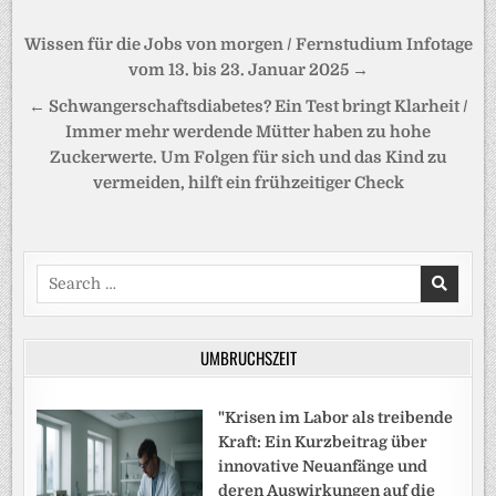
Beitragsnavigation
Wissen für die Jobs von morgen / Fernstudium Infotage
vom 13. bis 23. Januar 2025 →
← Schwangerschaftsdiabetes? Ein Test bringt Klarheit /
Immer mehr werdende Mütter haben zu hohe
Zuckerwerte. Um Folgen für sich und das Kind zu
vermeiden, hilft ein frühzeitiger Check
Search
for:
UMBRUCHSZEIT
"Krisen im Labor als treibende
Kraft: Ein Kurzbeitrag über
innovative Neuanfänge und
deren Auswirkungen auf die