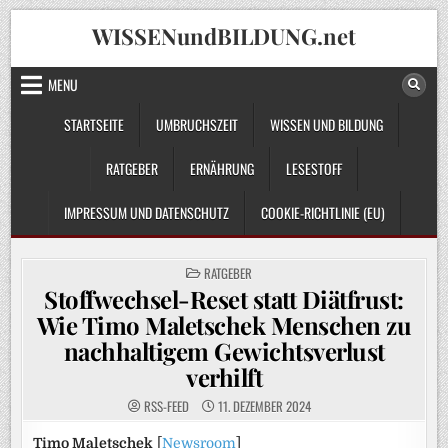
Skip
WISSENundBILDUNG.net
to
content
MENU
STARTSEITE
UMBRUCHSZEIT
WISSEN UND BILDUNG
RATGEBER
ERNÄHRUNG
LESESTOFF
IMPRESSUM UND DATENSCHUTZ
COOKIE-RICHTLINIE (EU)
POSTED
RATGEBER
IN
Stoffwechsel-Reset statt Diätfrust:
Wie Timo Maletschek Menschen zu
nachhaltigem Gewichtsverlust
verhilft
RSS-FEED
11. DEZEMBER 2024
Timo Maletschek
[
Newsroom
]