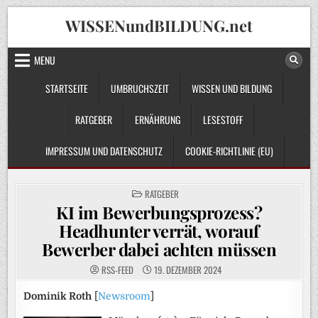
Skip
WISSENundBILDUNG.net
to
content
MENU
STARTSEITE
UMBRUCHSZEIT
WISSEN UND BILDUNG
RATGEBER
ERNÄHRUNG
LESESTOFF
IMPRESSUM UND DATENSCHUTZ
COOKIE-RICHTLINIE (EU)
POSTED
RATGEBER
IN
KI im Bewerbungsprozess?
Headhunter verrät, worauf
Bewerber dabei achten müssen
RSS-FEED
19. DEZEMBER 2024
Dominik Roth
[
Newsroom
]