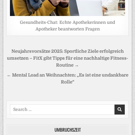
Gesundheits-Chat: Echte Apothekerinnen und
Apotheker beantworten Fragen
Beitragsnavigation
Neujahrsvorsätze 2025: Sportliche Ziele erfolgreich
umsetzen – FitX gibt Tipps für eine nachhaltige Fitness-
Routine →
← Mental Load an Weihnachten: „Es ist eine undankbare
Rolle“
Search
for:
UMBRUCHSZEIT