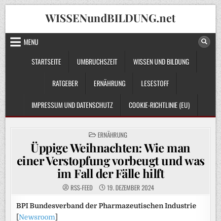
Skip
WISSENundBILDUNG.net
to
content
MENU
STARTSEITE
UMBRUCHSZEIT
WISSEN UND BILDUNG
RATGEBER
ERNÄHRUNG
LESESTOFF
IMPRESSUM UND DATENSCHUTZ
COOKIE-RICHTLINIE (EU)
POSTED
ERNÄHRUNG
IN
Üppige Weihnachten: Wie man
einer Verstopfung vorbeugt und was
im Fall der Fälle hilft
RSS-FEED
19. DEZEMBER 2024
BPI Bundesverband der Pharmazeutischen Industrie
[
Newsroom
]