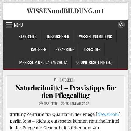
Skip
WISSENundBILDUNG.net
to
content
MENU
STARTSEITE
UMBRUCHSZEIT
WISSEN UND BILDUNG
RATGEBER
ERNÄHRUNG
LESESTOFF
IMPRESSUM UND DATENSCHUTZ
COOKIE-RICHTLINIE (EU)
POSTED
RATGEBER
IN
Naturheilmittel – Praxistipps für
den Pflegealltag
RSS-FEED
15. JANUAR 2025
Stiftung Zentrum für Qualität in der Pflege
[
Newsroom
]
Berlin (ots) – Richtig eingesetzt können Naturheilmittel
in der Pflege die Gesundheit stärken und zur