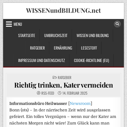
Skip
WISSENundBILDUNG.net
to
content
MENU
STARTSEITE
UMBRUCHSZEIT
WISSEN UND BILDUNG
RATGEBER
ERNÄHRUNG
LESESTOFF
IMPRESSUM UND DATENSCHUTZ
COOKIE-RICHTLINIE (EU)
POSTED
RATGEBER
IN
Richtig trinken, Kater vermeiden
RSS-FEED
14. FEBRUAR 2025
Informationsbüro Heilwasser
[
Newsroom
]
Bonn (ots) – In der närrischen Zeit wird ausgelassen
gefeiert. Ein tolles Vergnügen – wenn nur der Kater am
nächsten Morgen nicht wäre! Zum Glück kann man