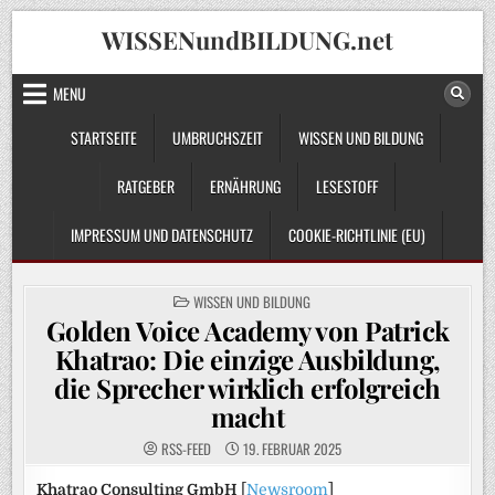
Skip
WISSENundBILDUNG.net
to
content
MENU
STARTSEITE
UMBRUCHSZEIT
WISSEN UND BILDUNG
RATGEBER
ERNÄHRUNG
LESESTOFF
IMPRESSUM UND DATENSCHUTZ
COOKIE-RICHTLINIE (EU)
POSTED
WISSEN UND BILDUNG
IN
Golden Voice Academy von Patrick
Khatrao: Die einzige Ausbildung,
die Sprecher wirklich erfolgreich
macht
RSS-FEED
19. FEBRUAR 2025
Khatrao Consulting GmbH
[
Newsroom
]