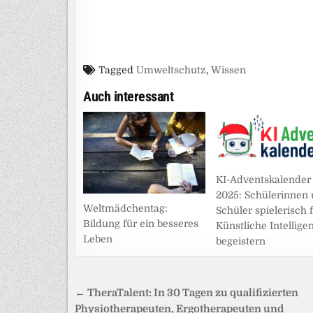
Tagged
Umweltschutz
,
Wissen
Auch interessant
KI-Adventskalender
2025: Schülerinnen
Weltmädchentag:
Schüler spielerisch 
Bildung für ein besseres
Künstliche Intellige
Leben
begeistern
Beitragsnavigation
← TheraTalent: In 30 Tagen zu qualifizierten
Physiotherapeuten, Ergotherapeuten und