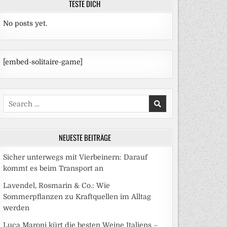
TESTE DICH
No posts yet.
[embed-solitaire-game]
Search
for:
NEUESTE BEITRÄGE
Sicher unterwegs mit Vierbeinern: Darauf
kommt es beim Transport an
Lavendel, Rosmarin & Co.: Wie
Sommerpflanzen zu Kraftquellen im Alltag
werden
Luca Maroni kürt die besten Weine Italiens –