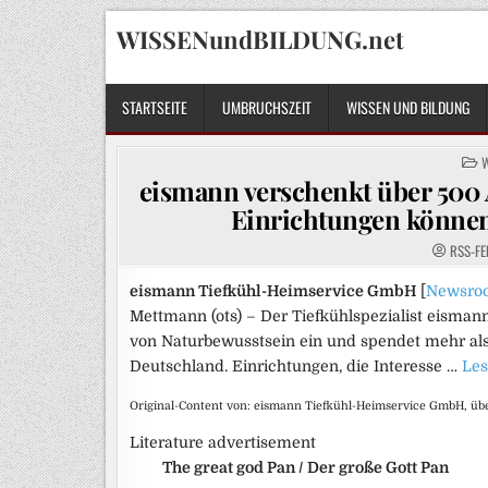
Skip
WISSENundBILDUNG.net
to
content
STARTSEITE
UMBRUCHSZEIT
WISSEN UND BILDUNG
P
I
eismann verschenkt über 500 
Einrichtungen können
RSS-FE
eismann Tiefkühl-Heimservice GmbH
[
Newsro
Mettmann (ots) – Der Tiefkühlspezialist eisman
von Naturbewusstsein ein und spendet mehr al
Deutschland. Einrichtungen, die Interesse …
Les
Original-Content von: eismann Tiefkühl-Heimservice GmbH, übe
Literature advertisement
The great god Pan / Der große Gott Pan