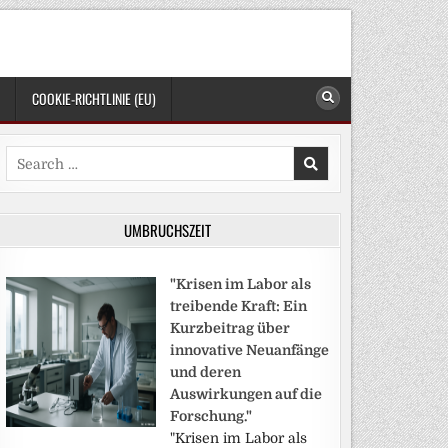
COOKIE-RICHTLINIE (EU)
Search
for:
UMBRUCHSZEIT
"Krisen im Labor als
treibende Kraft: Ein
Kurzbeitrag über
innovative Neuanfänge
und deren
Auswirkungen auf die
Forschung."
"Krisen im Labor als