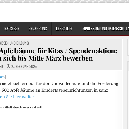
RATGEBER
ERNÄHRUNG
LESESTOFF
IMPRESSUM UND DATENSCHUTZ
OSTED
WISSEN UND BILDUNG
N
Apfelbäume für Kitas / Spendenaktion:
 sich bis Mitte März bewerben
ED
27. FEBRUAR 2025
om
]
n setzt sich erneut für den Umweltschutz und die Förderung
s 500 Apfelbäume an Kindertageseinrichtungen in ganz
en Sie hier weiter…
rmittelt durch news aktuell