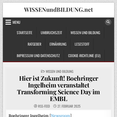
Skip
WISSENundBILDUNG.net
to
content
MENU
STARTSEITE
UMBRUCHSZEIT
WISSEN UND BILDUNG
RATGEBER
ERNÄHRUNG
LESESTOFF
IMPRESSUM UND DATENSCHUTZ
COOKIE-RICHTLINIE (EU)
POSTED
WISSEN UND BILDUNG
IN
Hier ist Zukunft! Boehringer
Ingelheim veranstaltet
Transforming Science Day im
EMBL
RSS-FEED
27. FEBRUAR 2025
Boehringer Ingelheim
[
Newsroom
]