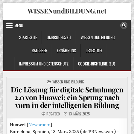
Skip
WISSENundBILDUNG.net
to
content
MENU
STARTSEITE
UMBRUCHSZEIT
WISSEN UND BILDUNG
RATGEBER
ERNÄHRUNG
LESESTOFF
IMPRESSUM UND DATENSCHUTZ
COOKIE-RICHTLINIE (EU)
POSTED
WISSEN UND BILDUNG
IN
Die Lösung für digitale Schulungen
2.0 von Huawei: ein Sprung nach
vorn in der intelligenten Bildung
RSS-FEED
13. MÄRZ 2025
Huawei
[
Newsroom
]
Barcelona, Spanien, 12. März 2025 (ots/PRNewswire) –