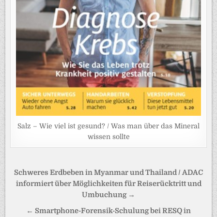
Salz – Wie viel ist gesund? / Was man über das Mineral
wissen sollte
Beitragsnavigation
Schweres Erdbeben in Myanmar und Thailand / ADAC
informiert über Möglichkeiten für Reiserücktritt und
Umbuchung →
← Smartphone-Forensik-Schulung bei RESQ in