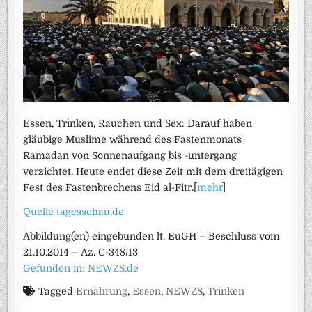
Essen, Trinken, Rauchen und Sex: Darauf haben
gläubige Muslime während des Fastenmonats
Ramadan von Sonnenaufgang bis -untergang
verzichtet. Heute endet diese Zeit mit dem dreitägigen
Fest des Fastenbrechens Eid al-Fitr.[
mehr
]
Quelle tagesschau.de
Abbildung(en) eingebunden lt. EuGH – Beschluss vom
21.10.2014 – Az. C-348/13
Gefunden in: NEWZS.de
Tagged
Ernährung
,
Essen
,
NEWZS
,
Trinken