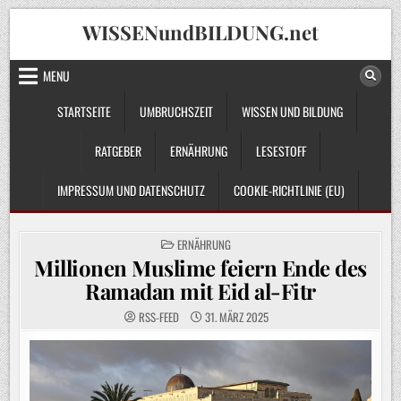
Skip
WISSENundBILDUNG.net
to
content
MENU
STARTSEITE
UMBRUCHSZEIT
WISSEN UND BILDUNG
RATGEBER
ERNÄHRUNG
LESESTOFF
IMPRESSUM UND DATENSCHUTZ
COOKIE-RICHTLINIE (EU)
POSTED
ERNÄHRUNG
IN
Millionen Muslime feiern Ende des
Ramadan mit Eid al-Fitr
RSS-FEED
31. MÄRZ 2025