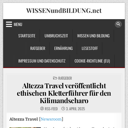
Skip
WISSENundBILDUNG.net
to
content
MENU
STARTSEITE
UMBRUCHSZEIT
WISSEN UND BILDUNG
RATGEBER
ERNÄHRUNG
LESESTOFF
IMPRESSUM UND DATENSCHUTZ
COOKIE-RICHTLINIE (EU)
POSTED
RATGEBER
IN
Altezza Travel veröffentlicht
ethischen Kletterführer für den
Kilimandscharo
RSS-FEED
3. APRIL 2025
Altezza Travel
[
Newsroom
]