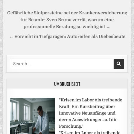
Beitragsnavigation
Gefährliche Stolpersteine bei der Krankenversicherung
für Beamte: Sven Bruns verrät, warum eine
professionelle Beratung so wichtig ist →
← Vorsicht in Tiefgaragen: Autoreifen als Diebesbeute
Search
for:
UMBRUCHSZEIT
"Krisen im Labor als treibende
Kraft: Ein Kurzbeitrag über
innovative Neuanfänge und
deren Auswirkungen auf die
Forschung."
"Krisen im Labor als treibende