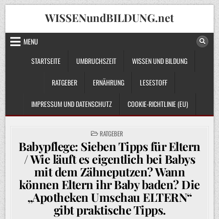
Skip
WISSENundBILDUNG.net
to
content
MENU
STARTSEITE
UMBRUCHSZEIT
WISSEN UND BILDUNG
RATGEBER
ERNÄHRUNG
LESESTOFF
IMPRESSUM UND DATENSCHUTZ
COOKIE-RICHTLINIE (EU)
POSTED
RATGEBER
IN
Babypflege: Sieben Tipps für Eltern
/ Wie läuft es eigentlich bei Babys
mit dem Zähneputzen? Wann
können Eltern ihr Baby baden? Die
„Apotheken Umschau ELTERN“
gibt praktische Tipps.