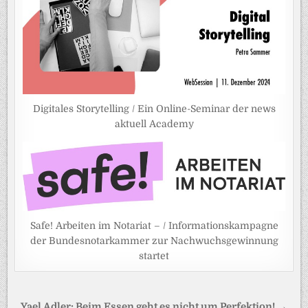
Digitales Storytelling / Ein Online-Seminar der news
aktuell Academy
Safe! Arbeiten im Notariat – / Informationskampagne
der Bundesnotarkammer zur Nachwuchsgewinnung
startet
Beitragsnavigation
Yael Adler: Beim Essen geht es nicht um Perfektion! →