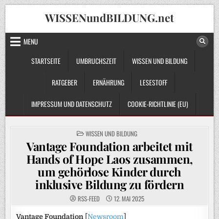
Skip
WISSENundBILDUNG.net
to
content
MENU
STARTSEITE
UMBRUCHSZEIT
WISSEN UND BILDUNG
RATGEBER
ERNÄHRUNG
LESESTOFF
IMPRESSUM UND DATENSCHUTZ
COOKIE-RICHTLINIE (EU)
POSTED
WISSEN UND BILDUNG
IN
Vantage Foundation arbeitet mit
Hands of Hope Laos zusammen,
um gehörlose Kinder durch
inklusive Bildung zu fördern
RSS-FEED
12. MAI 2025
Vantage Foundation
[
Newsroom
]