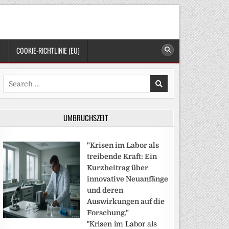
COOKIE-RICHTLINIE (EU)
Search
for:
UMBRUCHSZEIT
"Krisen im Labor als
treibende Kraft: Ein
Kurzbeitrag über
innovative Neuanfänge
und deren
Auswirkungen auf die
Forschung."
"Krisen im Labor als