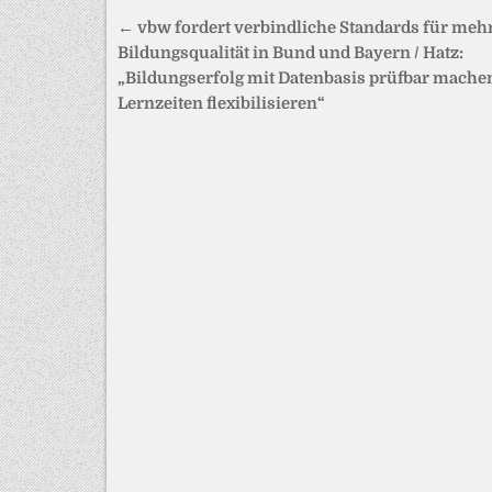
Beitragsnavigation
← vbw fordert verbindliche Standards für meh
Bildungsqualität in Bund und Bayern / Hatz:
„Bildungserfolg mit Datenbasis prüfbar mache
Lernzeiten flexibilisieren“