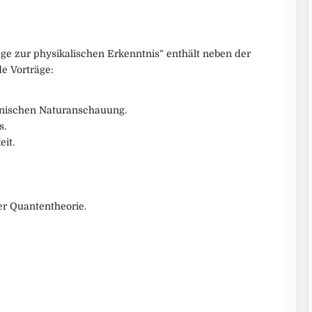
ge zur physikalischen Erkenntnis“ enthält neben der
de Vorträge:
anischen Naturanschauung.
s.
it.
er Quantentheorie.