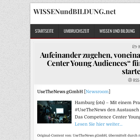
Skip
WISSENundBILDUNG.net
to
content
STARTSEITE
UMBRUCHSZEIT
WISSEN UND BILDUNG
P
I
Aufeinander zugehen, voneina
Center Young Audiences“ f
start
RSS
UseTheNews gGmbH
[
Newsroom
]
Hamburg (ots) – Mit einem Pra
#UseTheNews den Austausch z
Das Competence Center Young 
Lesen Sie hier weiter…
Original-Content von: UseTheNews gGmbH, übermittelt durch n