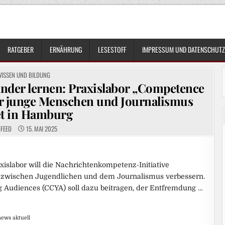
RATGEBER
ERNÄHRUNG
LESESTOFF
IMPRESSUM UND DATENSCHUTZ
OSTED
WISSEN UND BILDUNG
N
nder lernen: Praxislabor „Competence
ür junge Menschen und Journalismus
et in Hamburg
-FEED
15. MAI 2025
xislabor will die Nachrichtenkompetenz-Initiative
wischen Jugendlichen und dem Journalismus verbessern.
Audiences (CCYA) soll dazu beitragen, der Entfremdung …
ews aktuell