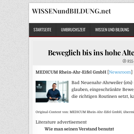
Skip
WISSENundBILDUNG.net
to
content
STARTSEITE
UMBRUCHSZEIT
WISSEN UND BILDUNG
Beweglich bis ins hohe Alt
RSS
MEDICUM Rhein-Ahr-Eifel GmbH
[
Newsroom
]
Bad Neuenahr-Ahrweiler (ots) 
glauben, eingeschränkte Beweg
die richtigen Routinen setzt, 
Original-Content von: MEDICUM Rhein-Ahr-Eifel GmbH, übermit
Literature advertisement
Wie man seinen Verstand benutzt