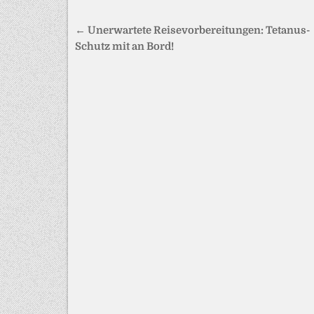
Beitragsnavigation
← Unerwartete Reisevorbereitungen: Tetanus-
Schutz mit an Bord!