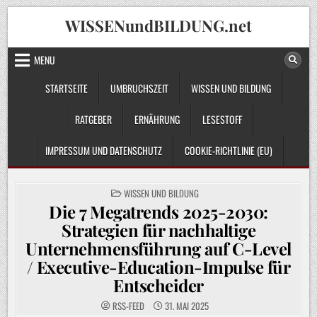
Skip
WISSENundBILDUNG.net
to
content
MENU
STARTSEITE
UMBRUCHSZEIT
WISSEN UND BILDUNG
RATGEBER
ERNÄHRUNG
LESESTOFF
IMPRESSUM UND DATENSCHUTZ
COOKIE-RICHTLINIE (EU)
POSTED
WISSEN UND BILDUNG
IN
Die 7 Megatrends 2025-2030:
Strategien für nachhaltige
Unternehmensführung auf C-Level
/ Executive-Education-Impulse für
Entscheider
RSS-FEED
31. MAI 2025