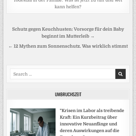
Todesfall in der Familie: Was ist jetzt zu tun und wer
kann helfen?
Beitragsnavigation
Schutz gegen Keuchhusten: Vorsorge für dein Baby
beginnt im Mutterleib →
← 12 Mythen zum Sonnenschutz. Was wirklich stimmt
Search
for:
UMBRUCHSZEIT
"Krisen im Labor als treibende
Kraft: Ein Kurzbeitrag über
innovative Neuanfänge und
deren Auswirkungen auf die