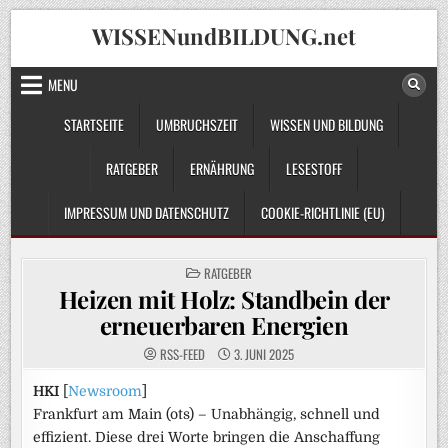
Skip
WISSENundBILDUNG.net
to
content
MENU
STARTSEITE
UMBRUCHSZEIT
WISSEN UND BILDUNG
RATGEBER
ERNÄHRUNG
LESESTOFF
IMPRESSUM UND DATENSCHUTZ
COOKIE-RICHTLINIE (EU)
POSTED
RATGEBER
IN
Heizen mit Holz: Standbein der
erneuerbaren Energien
RSS-FEED
3. JUNI 2025
HKI
[
Newsroom
]
Frankfurt am Main (ots) – Unabhängig, schnell und
effizient. Diese drei Worte bringen die Anschaffung