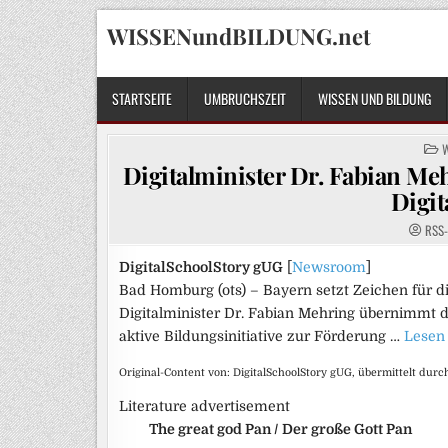
Skip
WISSENundBILDUNG.net
to
content
STARTSEITE
UMBRUCHSZEIT
WISSEN UND BILDUNG
P
I
Digitalminister Dr. Fabian M
Digit
RSS-
DigitalSchoolStory gUG
[
Newsroom
]
Bad Homburg (ots) – Bayern setzt Zeichen für
Digitalminister Dr. Fabian Mehring übernimmt d
aktive Bildungsinitiative zur Förderung …
Lesen 
Original-Content von: DigitalSchoolStory gUG, übermittelt durc
Literature advertisement
The great god Pan / Der große Gott Pan