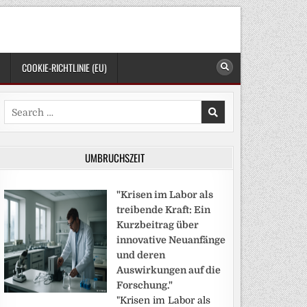
COOKIE-RICHTLINIE (EU)
Search
for:
UMBRUCHSZEIT
"Krisen im Labor als
treibende Kraft: Ein
Kurzbeitrag über
innovative Neuanfänge
und deren
Auswirkungen auf die
Forschung."
"Krisen im Labor als