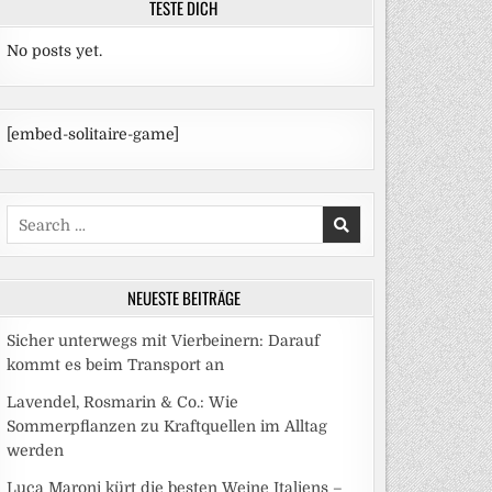
TESTE DICH
No posts yet.
[embed-solitaire-game]
Search
for:
NEUESTE BEITRÄGE
Sicher unterwegs mit Vierbeinern: Darauf
kommt es beim Transport an
Lavendel, Rosmarin & Co.: Wie
Sommerpflanzen zu Kraftquellen im Alltag
werden
Luca Maroni kürt die besten Weine Italiens –