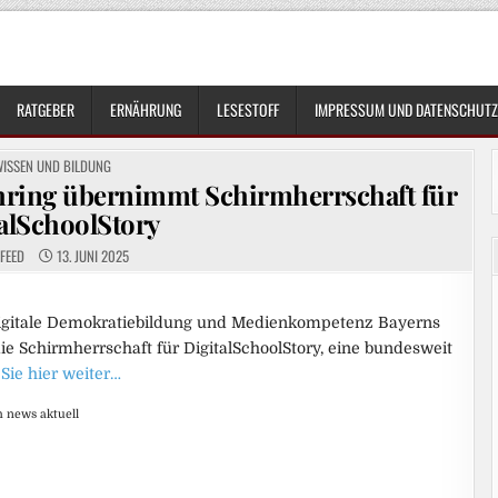
RATGEBER
ERNÄHRUNG
LESESTOFF
IMPRESSUM UND DATENSCHUTZ
OSTED
WISSEN UND BILDUNG
N
ehring übernimmt Schirmherrschaft für
alSchoolStory
FEED
13. JUNI 2025
 digitale Demokratiebildung und Medienkompetenz Bayerns
ie Schirmherrschaft für DigitalSchoolStory, eine bundesweit
Sie hier weiter…
h news aktuell