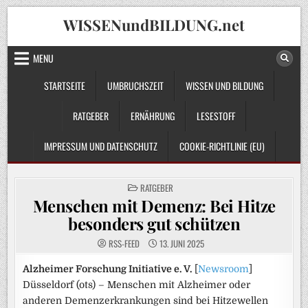
Skip
WISSENundBILDUNG.net
to
content
MENU
STARTSEITE
UMBRUCHSZEIT
WISSEN UND BILDUNG
RATGEBER
ERNÄHRUNG
LESESTOFF
IMPRESSUM UND DATENSCHUTZ
COOKIE-RICHTLINIE (EU)
POSTED
RATGEBER
IN
Menschen mit Demenz: Bei Hitze
besonders gut schützen
RSS-FEED
13. JUNI 2025
Alzheimer Forschung Initiative e. V.
[
Newsroom
]
Düsseldorf (ots) – Menschen mit Alzheimer oder
anderen Demenzerkrankungen sind bei Hitzewellen