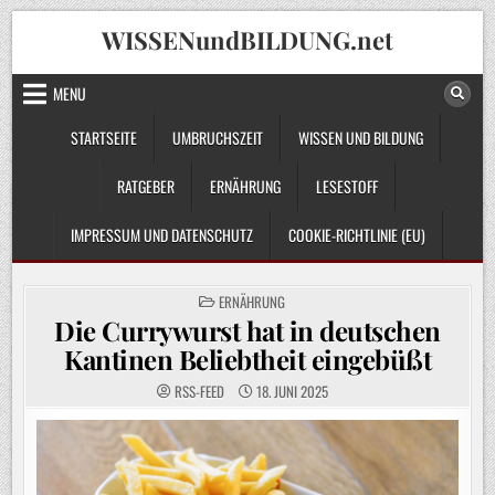
Skip
WISSENundBILDUNG.net
to
content
MENU
STARTSEITE
UMBRUCHSZEIT
WISSEN UND BILDUNG
RATGEBER
ERNÄHRUNG
LESESTOFF
IMPRESSUM UND DATENSCHUTZ
COOKIE-RICHTLINIE (EU)
POSTED
ERNÄHRUNG
IN
Die Currywurst hat in deutschen
Kantinen Beliebtheit eingebüßt
RSS-FEED
18. JUNI 2025