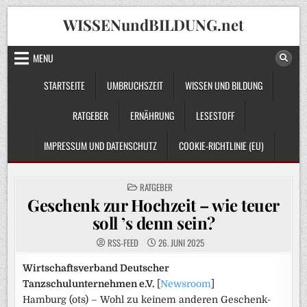
Skip
WISSENundBILDUNG.net
to
content
MENU
STARTSEITE
UMBRUCHSZEIT
WISSEN UND BILDUNG
RATGEBER
ERNÄHRUNG
LESESTOFF
IMPRESSUM UND DATENSCHUTZ
COOKIE-RICHTLINIE (EU)
POSTED
RATGEBER
IN
Geschenk zur Hochzeit – wie teuer
soll ’s denn sein?
RSS-FEED
26. JUNI 2025
Wirtschaftsverband Deutscher
Tanzschulunternehmen e.V.
[
Newsroom
]
Hamburg (ots) – Wohl zu keinem anderen Geschenk-