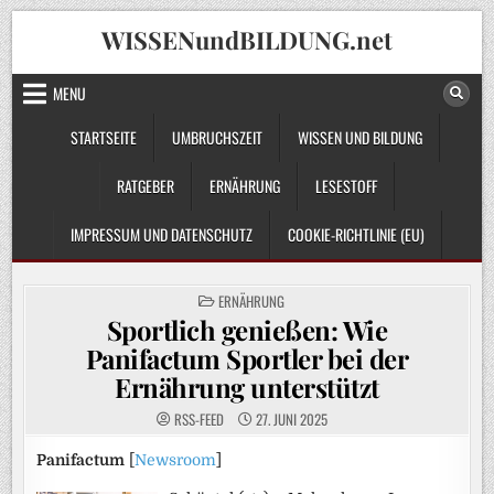
Skip
WISSENundBILDUNG.net
to
content
MENU
STARTSEITE
UMBRUCHSZEIT
WISSEN UND BILDUNG
RATGEBER
ERNÄHRUNG
LESESTOFF
IMPRESSUM UND DATENSCHUTZ
COOKIE-RICHTLINIE (EU)
POSTED
ERNÄHRUNG
IN
Sportlich genießen: Wie
Panifactum Sportler bei der
Ernährung unterstützt
RSS-FEED
27. JUNI 2025
Panifactum
[
Newsroom
]