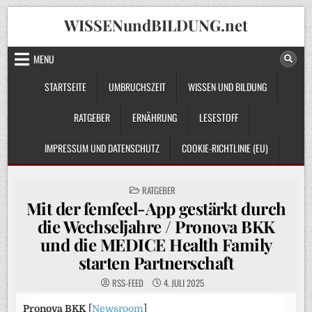
Skip
WISSENundBILDUNG.net
to
content
MENU
STARTSEITE
UMBRUCHSZEIT
WISSEN UND BILDUNG
RATGEBER
ERNÄHRUNG
LESESTOFF
IMPRESSUM UND DATENSCHUTZ
COOKIE-RICHTLINIE (EU)
POSTED
RATGEBER
IN
Mit der femfeel-App gestärkt durch
die Wechseljahre / Pronova BKK
und die MEDICE Health Family
starten Partnerschaft
RSS-FEED
4. JULI 2025
Pronova BKK
[
Newsroom
]