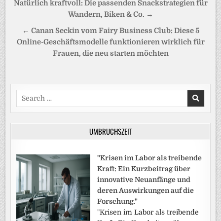
Beitragsnavigation
Natürlich kraftvoll: Die passenden Snackstrategien für
Wandern, Biken & Co. →
← Canan Seckin vom Fairy Business Club: Diese 5
Online-Geschäftsmodelle funktionieren wirklich für
Frauen, die neu starten möchten
Search
for:
UMBRUCHSZEIT
"Krisen im Labor als treibende
Kraft: Ein Kurzbeitrag über
innovative Neuanfänge und
deren Auswirkungen auf die
Forschung."
"Krisen im Labor als treibende