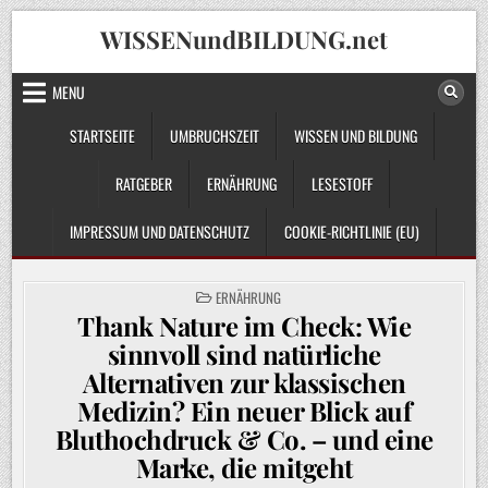
Skip
WISSENundBILDUNG.net
to
content
MENU
STARTSEITE
UMBRUCHSZEIT
WISSEN UND BILDUNG
RATGEBER
ERNÄHRUNG
LESESTOFF
IMPRESSUM UND DATENSCHUTZ
COOKIE-RICHTLINIE (EU)
POSTED
ERNÄHRUNG
IN
Thank Nature im Check: Wie
sinnvoll sind natürliche
Alternativen zur klassischen
Medizin? Ein neuer Blick auf
Bluthochdruck & Co. – und eine
Marke, die mitgeht