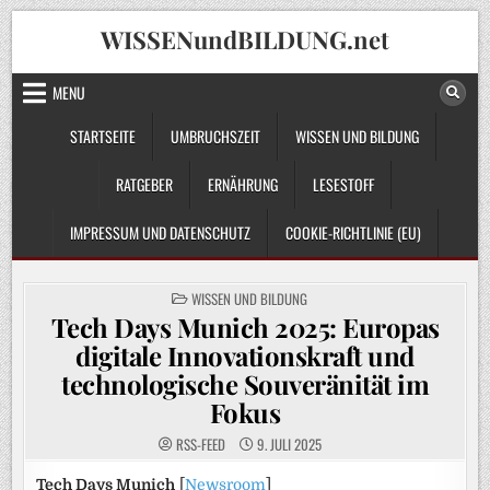
Skip
WISSENundBILDUNG.net
to
content
MENU
STARTSEITE
UMBRUCHSZEIT
WISSEN UND BILDUNG
RATGEBER
ERNÄHRUNG
LESESTOFF
IMPRESSUM UND DATENSCHUTZ
COOKIE-RICHTLINIE (EU)
POSTED
WISSEN UND BILDUNG
IN
Tech Days Munich 2025: Europas
digitale Innovationskraft und
technologische Souveränität im
Fokus
RSS-FEED
9. JULI 2025
Tech Days Munich
[
Newsroom
]