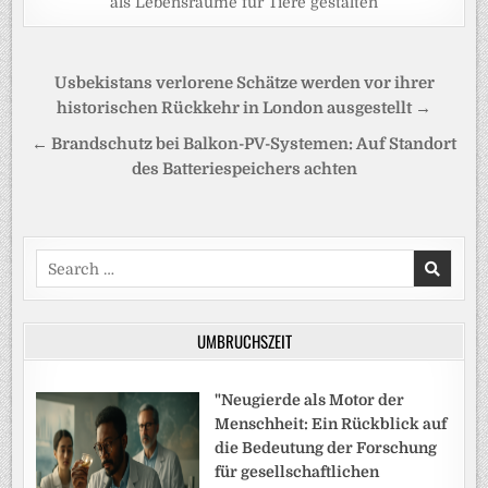
als Lebensräume für Tiere gestalten
Beitragsnavigation
Usbekistans verlorene Schätze werden vor ihrer
historischen Rückkehr in London ausgestellt →
← Brandschutz bei Balkon-PV-Systemen: Auf Standort
des Batteriespeichers achten
Search
for:
UMBRUCHSZEIT
"Neugierde als Motor der
Menschheit: Ein Rückblick auf
die Bedeutung der Forschung
für gesellschaftlichen