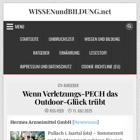
Skip
WISSENundBILDUNG.net
to
content
MENU
STARTSEITE
UMBRUCHSZEIT
WISSEN UND BILDUNG
RATGEBER
ERNÄHRUNG
LESESTOFF
IMPRESSUM UND DATENSCHUTZ
COOKIE-RICHTLINIE (EU)
POSTED
RATGEBER
IN
Wenn Verletzungs-PECH das
Outdoor-Glück trübt
RSS-FEED
11. JULI 2025
Hermes Arzneimittel GmbH
[
Newsroom
]
Pullach i. Isartal (ots) – Sommerzeit