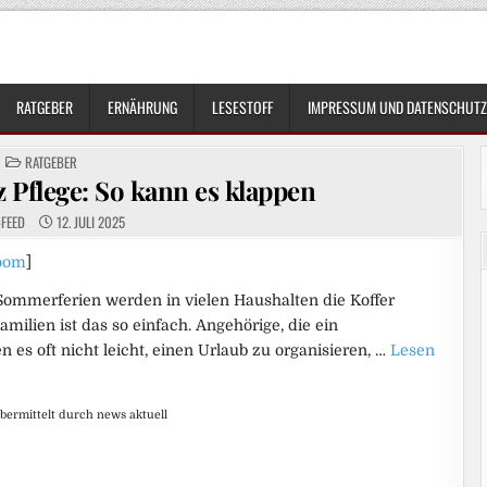
RATGEBER
ERNÄHRUNG
LESESTOFF
IMPRESSUM UND DATENSCHUTZ
POSTED
RATGEBER
IN
 Pflege: So kann es klappen
-FEED
12. JULI 2025
oom
]
r Sommerferien werden in vielen Haushalten die Koffer
amilien ist das so einfach. Angehörige, die ein
n es oft nicht leicht, einen Urlaub zu organisieren, …
Lesen
bermittelt durch news aktuell