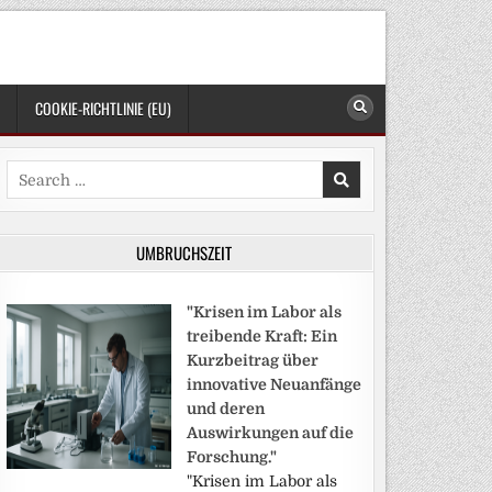
COOKIE-RICHTLINIE (EU)
Search
for:
UMBRUCHSZEIT
"Krisen im Labor als
treibende Kraft: Ein
Kurzbeitrag über
innovative Neuanfänge
und deren
Auswirkungen auf die
Forschung."
"Krisen im Labor als