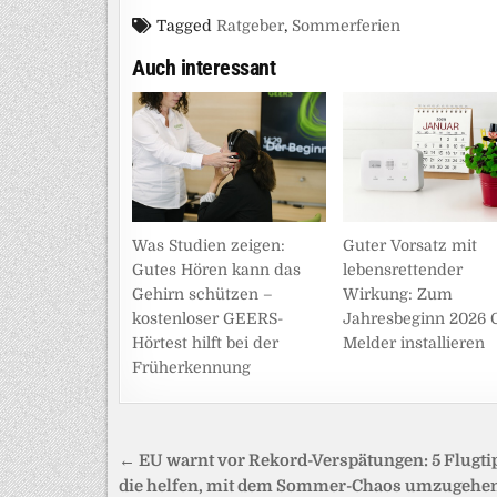
Tagged
Ratgeber
,
Sommerferien
Auch interessant
Was Studien zeigen:
Guter Vorsatz mit
Gutes Hören kann das
lebensrettender
Gehirn schützen –
Wirkung: Zum
kostenloser GEERS-
Jahresbeginn 2026 
Hörtest hilft bei der
Melder installieren
Früherkennung
Beitragsnavigation
← EU warnt vor Rekord-Verspätungen: 5 Flugti
die helfen, mit dem Sommer-Chaos umzugehe