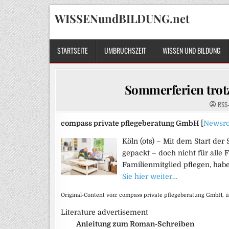
Skip
WISSENundBILDUNG.net
to
content
STARTSEITE
UMBRUCHSZEIT
WISSEN UND BILDUNG
Sommerferien trotz
RSS
compass private pflegeberatung GmbH
[
Newsr
Köln (ots) – Mit dem Start de
gepackt – doch nicht für alle F
Familienmitglied pflegen, habe
Sie hier weiter…
Original-Content von: compass private pflegeberatung GmbH, ü
Literature advertisement
Anleitung zum Roman-Schreiben