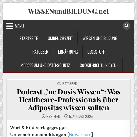
Skip
WISSENundBILDUNG.net
to
content
MENU
STARTSEITE
UMBRUCHSZEIT
WISSEN UND BILDUNG
RATGEBER
ERNÄHRUNG
LESESTOFF
IMPRESSUM UND DATENSCHUTZ
COOKIE-RICHTLINIE (EU)
POSTED
RATGEBER
IN
Podcast „’ne Dosis Wissen“: Was
Healthcare-Professionals über
Adipositas wissen sollten
RSS-FEED
5. AUGUST 2025
Wort & Bild Verlagsgruppe –
Unternehmensmeldungen
[
Newsroom
]