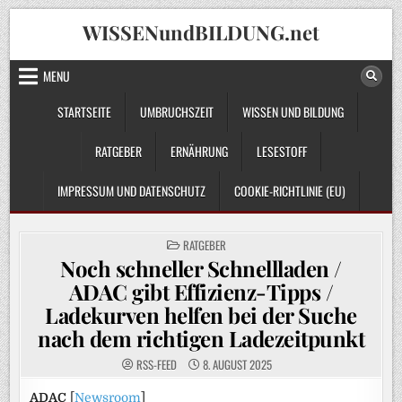
Skip
WISSENundBILDUNG.net
to
content
MENU
STARTSEITE
UMBRUCHSZEIT
WISSEN UND BILDUNG
RATGEBER
ERNÄHRUNG
LESESTOFF
IMPRESSUM UND DATENSCHUTZ
COOKIE-RICHTLINIE (EU)
POSTED
RATGEBER
IN
Noch schneller Schnellladen /
ADAC gibt Effizienz-Tipps /
Ladekurven helfen bei der Suche
nach dem richtigen Ladezeitpunkt
RSS-FEED
8. AUGUST 2025
ADAC
[
Newsroom
]