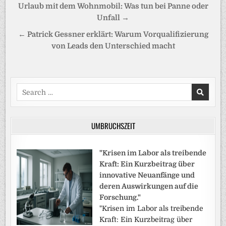
Beitragsnavigation
Urlaub mit dem Wohnmobil: Was tun bei Panne oder
Unfall →
← Patrick Gessner erklärt: Warum Vorqualifizierung
von Leads den Unterschied macht
Search
for:
UMBRUCHSZEIT
"Krisen im Labor als treibende
Kraft: Ein Kurzbeitrag über
innovative Neuanfänge und
deren Auswirkungen auf die
Forschung."
"Krisen im Labor als treibende
Kraft: Ein Kurzbeitrag über