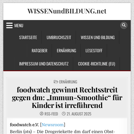
Skip
WISSENundBILDUNG.net
to
content
MENU
STARTSEITE
UMBRUCHSZEIT
WISSEN UND BILDUNG
RATGEBER
ERNÄHRUNG
LESESTOFF
IMPRESSUM UND DATENSCHUTZ
COOKIE-RICHTLINIE (EU)
POSTED
ERNÄHRUNG
IN
foodwatch gewinnt Rechtsstreit
gegen dm: „Immun-Smoothie“ für
Kinder ist irreführend
RSS-FEED
21. AUGUST 2025
foodwatch e.V.
[
Newsroom
]
Berlin (ots) – Die Drogeriekette dm darf einen Obst-