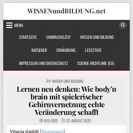
Skip
WISSENundBILDUNG.net
to
content
MENU
STARTSEITE
UMBRUCHSZEIT
WISSEN UND BILDUNG
RATGEBER
ERNÄHRUNG
LESESTOFF
IMPRESSUM UND DATENSCHUTZ
COOKIE-RICHTLINIE (EU)
POSTED
WISSEN UND BILDUNG
IN
Lernen neu denken: Wie body’n
brain mit spielerischer
Gehirnvernetzung echte
Veränderung schafft
RSS-FEED
22. AUGUST 2025
Vitacia GmbH
[
Newsroom
]