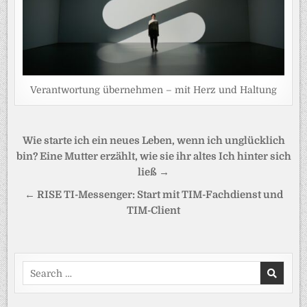
Verantwortung übernehmen – mit Herz und Haltung
Beitragsnavigation
Wie starte ich ein neues Leben, wenn ich unglücklich
bin? Eine Mutter erzählt, wie sie ihr altes Ich hinter sich
ließ →
← RISE TI-Messenger: Start mit TIM-Fachdienst und
TIM-Client
Search
for: