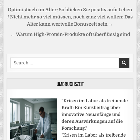
Beitragsnavigation
Optimistisch im Alter: So blicken Sie positiv aufs Leben
/ Nicht mehr so viel müssen, noch ganz viel wollen: Das
Alter kann wertvolle Bonuszeit sein →
← Warum High-Protein-Produkte oft überflüssig sind
Search
for:
UMBRUCHSZEIT
"Krisen im Labor als treibende
Kraft: Ein Kurzbeitrag über
innovative Neuanfänge und
deren Auswirkungen auf die
Forschung."
"Krisen im Labor als treibende