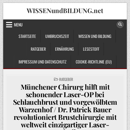
Skip
WISSENundBILDUNG.net
to
content
MENU
STARTSEITE
UMBRUCHSZEIT
WISSEN UND BILDUNG
RATGEBER
ERNÄHRUNG
LESESTOFF
IMPRESSUM UND DATENSCHUTZ
COOKIE-RICHTLINIE (EU)
POSTED
RATGEBER
IN
Münchener Chirurg hilft mit
schonender Laser-OP bei
Schlauchbrust und vorgewölbtem
Warzenhof / Dr. Patrick Bauer
revolutioniert Brustchirurgie mit
weltweit einzigartiger Laser-