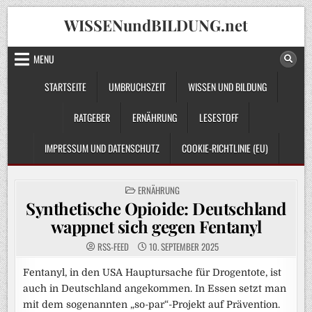
Skip
WISSENundBILDUNG.net
to
content
MENU
STARTSEITE
UMBRUCHSZEIT
WISSEN UND BILDUNG
RATGEBER
ERNÄHRUNG
LESESTOFF
IMPRESSUM UND DATENSCHUTZ
COOKIE-RICHTLINIE (EU)
POSTED
ERNÄHRUNG
IN
Synthetische Opioide: Deutschland
wappnet sich gegen Fentanyl
RSS-FEED
10. SEPTEMBER 2025
Fentanyl, in den USA Hauptursache für Drogentote, ist
auch in Deutschland angekommen. In Essen setzt man
mit dem sogenannten „so-par“-Projekt auf Prävention.