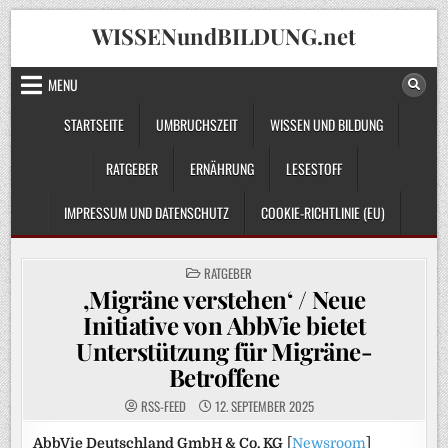
Skip
WISSENundBILDUNG.net
to
content
MENU
STARTSEITE
UMBRUCHSZEIT
WISSEN UND BILDUNG
RATGEBER
ERNÄHRUNG
LESESTOFF
IMPRESSUM UND DATENSCHUTZ
COOKIE-RICHTLINIE (EU)
POSTED
RATGEBER
IN
‚Migräne verstehen‘ / Neue
Initiative von AbbVie bietet
Unterstützung für Migräne-
Betroffene
RSS-FEED
12. SEPTEMBER 2025
AbbVie Deutschland GmbH & Co. KG
[
Newsroom
]